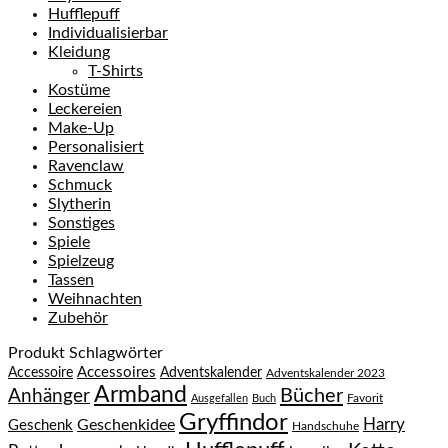
Hufflepuff
Individualisierbar
Kleidung
T-Shirts
Kostüme
Leckereien
Make-Up
Personalisiert
Ravenclaw
Schmuck
Slytherin
Sonstiges
Spiele
Spielzeug
Tassen
Weihnachten
Zubehör
Produkt Schlagwörter
Accessoires
Accessoire
Adventskalender
Adventskalender 2023
Armband
Bücher
Anhänger
Favorit
Ausgefallen
Buch
Gryffindor
Harry
Geschenkidee
Geschenk
Handschuhe