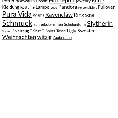
Hufflepuff
Kette
hogwarts
Potter
jewellry
Hoodie
Pandora
Kleidung
Lampe
Pullover
Kostüme
Lego
Personalisiert
Pura Vida
Ravenclaw
Ring
Schal
Pyjama
Schmuck
Slytherin
Schreibutensilien
Schuluniform
Ugly Sweater
Spielzeug
T-Shirts
Tasse
T-Shirt
Socken
Weihnachten
witzig
Zauberstab