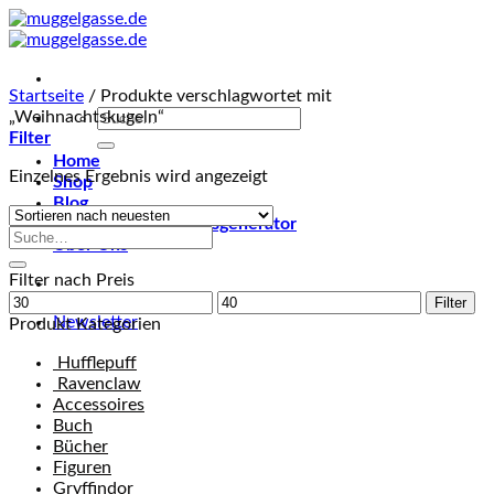
Skip
to
content
Startseite
/
Produkte verschlagwortet mit
Suche
„Weihnachtskugeln“
nach:
Filter
Home
Einzelnes Ergebnis wird angezeigt
Shop
Blog
Harry Potter Namensgenerator
Suche
Über Uns
nach:
Filter nach Preis
Min.
Max.
Filter
Preis
Preis
Newsletter
Produkt Kategorien
Hufflepuff
Ravenclaw
Accessoires
Buch
Bücher
Figuren
Gryffindor