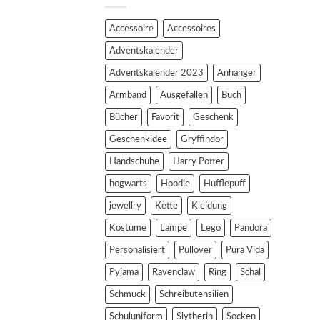
Accessoire
Accessoires
Adventskalender
Adventskalender 2023
Anhänger
Armband
Ausgefallen
Buch
Bücher
Favorit
Geschenk
Geschenkidee
Gryffindor
Handschuhe
Harry Potter
hogwarts
Hoodie
Hufflepuff
jewellry
Kette
Kleidung
Kostüme
Lampe
Lego
Pandora
Personalisiert
Pullover
Pura Vida
Pyjama
Ravenclaw
Ring
Schal
Schmuck
Schreibutensilien
Schuluniform
Slytherin
Socken