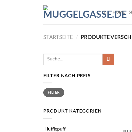
Skip
to
HOME
S
content
STARTSEITE
/
PRODUKTE VERSCH
Suche
nach:
FILTER NACH PREIS
Min.
Max.
FILTER
Preis
Preis
PRODUKT KATEGORIEN
Hufflepuff
KLEI