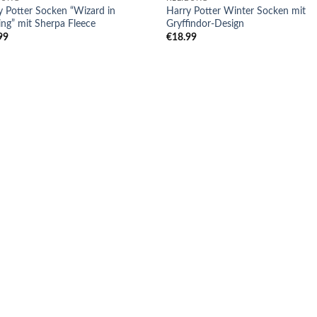
y Potter Socken “Wizard in
Harry Potter Winter Socken mit
ing” mit Sherpa Fleece
Gryffindor-Design
99
€
18.99