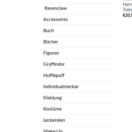
Harr
Ravenclaw
Train
€
20.
Accessoires
Buch
Bücher
Figuren
Gryffindor
Hufflepuff
Individualisierbar
Kleidung
Kostüme
Leckereien
Make-Up