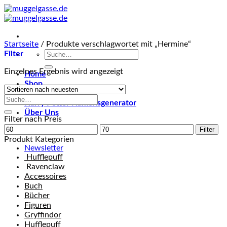
Skip
to
content
Startseite
/
Produkte verschlagwortet mit „Hermine“
Suche
Filter
nach:
Einzelnes Ergebnis wird angezeigt
Home
Shop
Blog
Suche
Harry Potter Namensgenerator
nach:
Über Uns
Filter nach Preis
Min.
Max.
Filter
Preis
Preis
Produkt Kategorien
Newsletter
Hufflepuff
Ravenclaw
Accessoires
Buch
Bücher
Figuren
Gryffindor
Hufflepuff