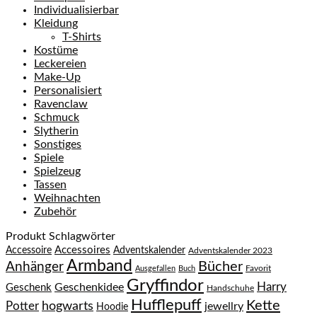
Individualisierbar
Kleidung
T-Shirts
Kostüme
Leckereien
Make-Up
Personalisiert
Ravenclaw
Schmuck
Slytherin
Sonstiges
Spiele
Spielzeug
Tassen
Weihnachten
Zubehör
Produkt Schlagwörter
Accessoires
Accessoire
Adventskalender
Adventskalender 2023
Armband
Bücher
Anhänger
Favorit
Ausgefallen
Buch
Gryffindor
Harry
Geschenkidee
Geschenk
Handschuhe
Hufflepuff
Kette
hogwarts
Potter
jewellry
Hoodie