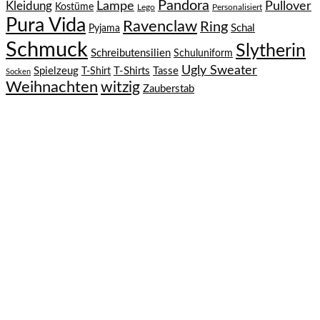
Pandora
Kleidung
Lampe
Pullover
Kostüme
Lego
Personalisiert
Pura Vida
Ravenclaw
Ring
Schal
Pyjama
Schmuck
Slytherin
Schreibutensilien
Schuluniform
Ugly Sweater
Spielzeug
T-Shirts
Tasse
T-Shirt
Socken
Weihnachten
witzig
Zauberstab