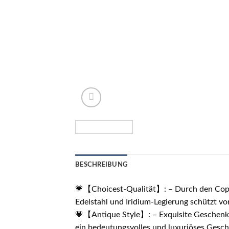
BESCHREIBUNG
💗【Choicest-Qualität】: – Durch den Coppe
Edelstahl und Iridium-Legierung schützt vo
💗【Antique Style】: – Exquisite Geschenkbox
ein bedeutungsvolles und luxuriöses Gesch