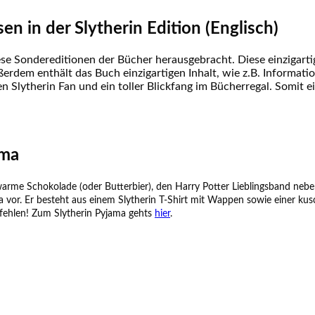
en in der Slytherin Edition (Englisch)
iese Sondereditionen der Bücher herausgebracht. Diese einzigar
erdem enthält das Buch einzigartigen Inhalt, wie z.B. Informati
en Slytherin Fan und ein toller Blickfang im Bücherregal. Somit
ama
e warme Schokolade (oder Butterbier), den Harry Potter Lieblingsband neb
ma vor. Er besteht aus einem Slytherin T-Shirt mit Wappen sowie einer kus
pfehlen! Zum Slytherin Pyjama gehts
hier
.