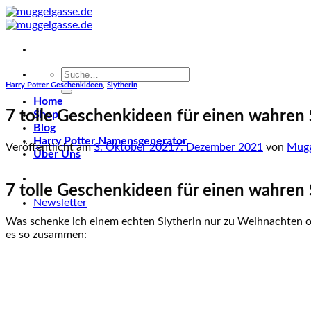
Skip
to
content
Suche
nach:
Harry Potter Geschenkideen
,
Slytherin
Home
7 tolle Geschenkideen für einen wahren 
Shop
Blog
Harry Potter Namensgenerator
Veröffentlicht am
3. Oktober 2021
7. Dezember 2021
von
Mugg
Über Uns
7 tolle Geschenkideen für einen wahren 
Newsletter
Was schenke ich einem echten Slytherin nur zu Weihnachten od
es so zusammen: