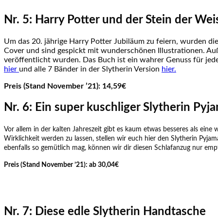
Nr. 5: Harry Potter und der Stein der Weis
Um das 20. jährige Harry Potter Jubiläum zu feiern, wurden d
Cover und sind gespickt mit wunderschönen Illustrationen. Auß
veröffentlicht wurden. Das Buch ist ein wahrer Genuss für jed
hier
und alle 7 Bänder in der Slytherin Version
hier.
Preis (Stand November ’21): 14,59€
Nr. 6: Ein super kuschliger Slytherin Pyj
Vor allem in der kalten Jahreszeit gibt es kaum etwas besseres als ein
Wirklichkeit werden zu lassen, stellen wir euch hier den Slytherin Pyja
ebenfalls so gemütlich mag, können wir dir diesen Schlafanzug nur em
Preis (Stand November ’21): ab 30,04€
Nr. 7: Diese edle Slytherin Handtasche