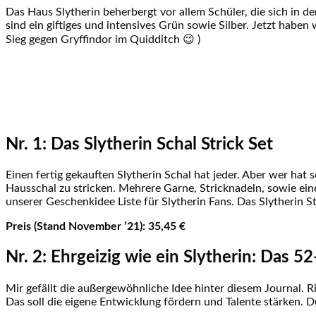
Das Haus Slytherin beherbergt vor allem Schüler, die sich in d
sind ein giftiges und intensives Grün sowie Silber. Jetzt habe
Sieg gegen Gryffindor im Quidditch 😉 )
Nr. 1: Das Slytherin Schal Strick Set
Einen fertig gekauften Slytherin Schal hat jeder. Aber wer hat
Hausschal zu stricken. Mehrere Garne, Stricknadeln, sowie ein
unserer Geschenkidee Liste für Slytherin Fans. Das Slytherin St
Preis (Stand November ’21): 35,45 €
Nr. 2: Ehrgeizig wie ein Slytherin: Das 
Mir gefällt die außergewöhnliche Idee hinter diesem Journal. R
Das soll die eigene Entwicklung fördern und Talente stärken. 